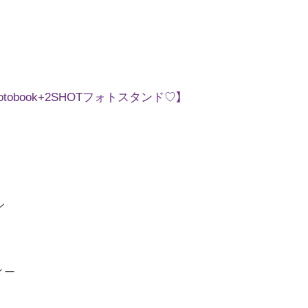
hotobook+2SHOTフォトスタンド♡】
ル
ィー