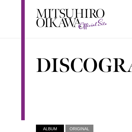
D
I
S
C
O
G
R
ALBUM
ORIGINAL