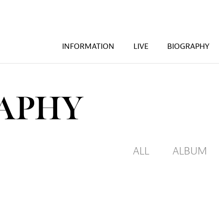
INFORMATION
LIVE
BIOGRAPHY
A
P
H
Y
ALL
ALBUM