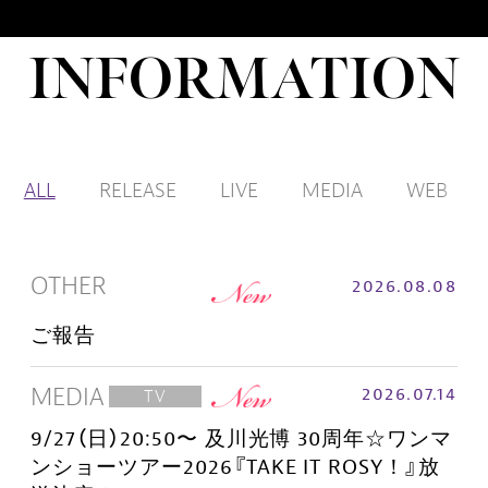
I
N
F
O
R
M
A
T
I
O
N
ALL
RELEASE
LIVE
MEDIA
WEB
OTHER
2026.08.08
ご報告
MEDIA
2026.07.14
TV
9/27（日）20:50〜 及川光博 30周年☆ワンマ
ンショーツアー2026『TAKE IT ROSY！』放